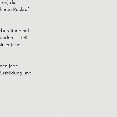
en) die 
heren Rückruf 
bereitung auf 
den ist Teil 
tzer (also 
rnen jede 
Ausbildung und 