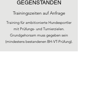
GEGENSTÄNDEN
Trainingszeiten auf Anfrage
Training für ambitionierte Hundesportler
mit Prüfungs- und Turnierzielen.
Grundgehorsam muss gegeben sein
(mindestens bestandenen BH-VT-Prüfung).
FÄHRTENTRAINING
Trainingszeiten auf Anfrage
Training für ambitionierte Hundesportler
mit Prüfungs- und Turnierzielen.
Grundgehorsam muss gegeben sein
(mindestens bestandenen BH-VT-Prüfung).